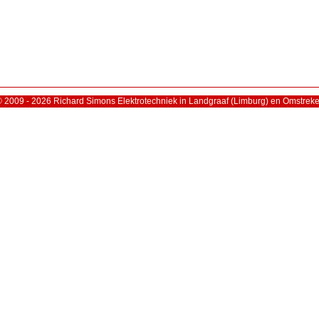
 2009 - 2026 Richard Simons Elektrotechniek in Landgraaf (Limburg) en Omstrek