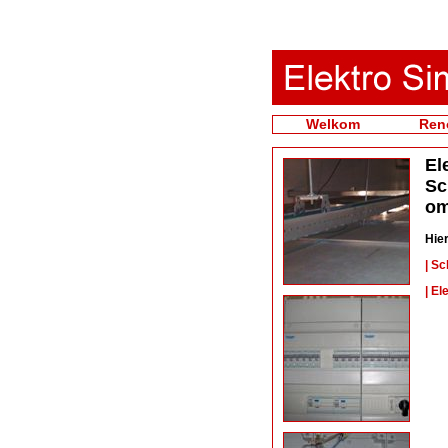
Welkom
Ren
El
Sc
om
Hie
| S
| E